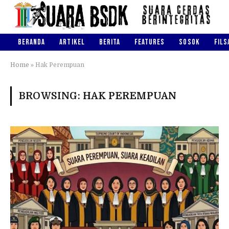
BERANDA
ARTIKEL
BERITA
FEATURES
SOSOK
FILS
Home
»
Hak Perempuan
BROWSING:
HAK PEREMPUAN