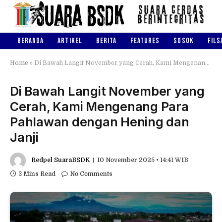
BERANDA
ARTIKEL
BERITA
FEATURES
SOSOK
FILS
Home
»
Di Bawah Langit November yang Cerah, Kami Mengenang Para Pahlawan dengan Hening dan Janji
Di Bawah Langit November yang
Cerah, Kami Mengenang Para
Pahlawan dengan Hening dan
Janji
Redpel SuaraBSDK
10 November 2025 • 14:41 WIB
3 Mins Read
No Comments