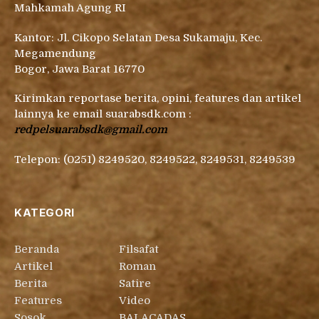
Mahkamah Agung RI
Kantor: Jl. Cikopo Selatan Desa Sukamaju, Kec.
Megamendung
Bogor, Jawa Barat 16770
Kirimkan reportase berita, opini, features dan artikel
lainnya ke email suarabsdk.com :
redpelsuarabsdk@gmail.com
Telepon: (0251) 8249520, 8249522, 8249531, 8249539
KATEGORI
Beranda
Filsafat
Artikel
Roman
Berita
Satire
Features
Video
Sosok
BALACADAS