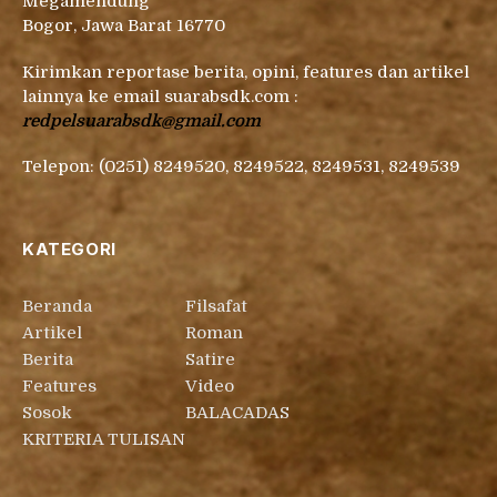
Megamendung
Bogor, Jawa Barat 16770
Kirimkan reportase berita, opini, features dan artikel
lainnya ke email suarabsdk.com :
redpelsuarabsdk@gmail.com
Telepon: (0251) 8249520, 8249522, 8249531, 8249539
KATEGORI
Beranda
Filsafat
Artikel
Roman
Berita
Satire
Features
Video
Sosok
BALACADAS
KRITERIA TULISAN