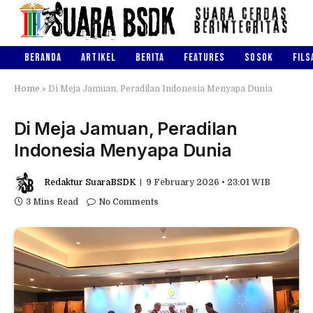
BERANDA
ARTIKEL
BERITA
FEATURES
SOSOK
FILS
Home
»
Di Meja Jamuan, Peradilan Indonesia Menyapa Dunia
Di Meja Jamuan, Peradilan
Indonesia Menyapa Dunia
Redaktur SuaraBSDK
9 February 2026 • 23:01 WIB
3 Mins Read
No Comments