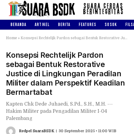
BERANDA
ARTIKEL
BERITA
FEATURES
SOSOK
FILS
Home
»
Konsepsi Rechtelijk Pardon sebagai Bentuk Restorative Justice di Lingkungan Peradilan Militer dalam Perspektif Keadilan Bermartabat
Konsepsi Rechtelijk Pardon
sebagai Bentuk Restorative
Justice di Lingkungan Peradilan
Militer dalam Perspektif Keadilan
Bermartabat
Kapten Chk Dede Juhaedi, S.Pd., S.H., M.H. ---
Hakim Militer pada Pengadilan Militer I-04
Palembang
Redpel SuaraBSDK
30 September 2025 • 11:00 WIB