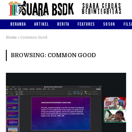
BERANDA
ARTIKEL
BERITA
FEATURES
SOSOK
FILS
Home
»
Common Good
BROWSING:
COMMON GOOD