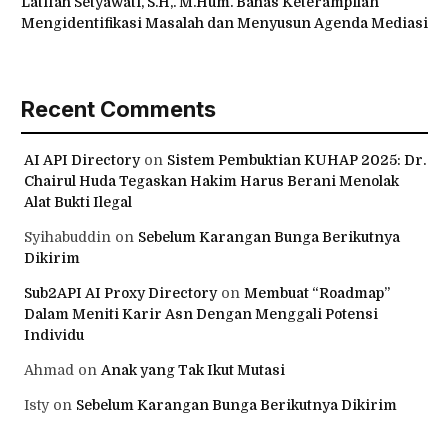
Latifah Setyawati, S.H,. M.Hum. Bahas Keterampilan
Mengidentifikasi Masalah dan Menyusun Agenda Mediasi
Recent Comments
AI API Directory
on
Sistem Pembuktian KUHAP 2025: Dr.
Chairul Huda Tegaskan Hakim Harus Berani Menolak
Alat Bukti Ilegal
Syihabuddin
on
Sebelum Karangan Bunga Berikutnya
Dikirim
Sub2API AI Proxy Directory
on
Membuat “Roadmap”
Dalam Meniti Karir Asn Dengan Menggali Potensi
Individu
Ahmad
on
Anak yang Tak Ikut Mutasi
Isty
on
Sebelum Karangan Bunga Berikutnya Dikirim