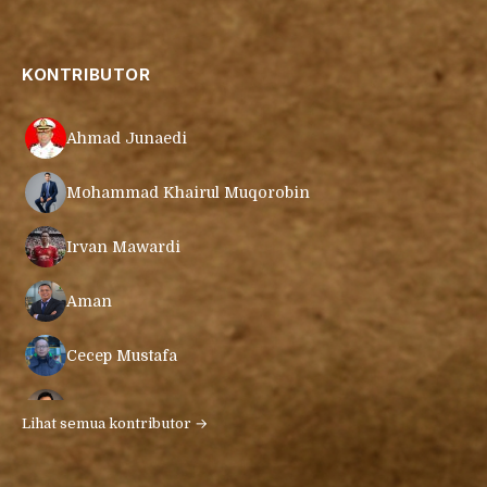
KONTRIBUTOR
Ahmad Junaedi
Mohammad Khairul Muqorobin
Irvan Mawardi
Aman
Cecep Mustafa
Muamar Azmar Mahmud Farig
Lihat semua kontributor →
Ari Gunawan