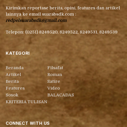
Kirimkan reportase berita, opini, features dan artikel
lainnya ke email suarabsdk.com :
redpelsuarabsdk@gmail.com
Telepon: (0251) 8249520, 8249522, 8249531, 8249539
KATEGORI
Beranda
Filsafat
Artikel
Roman
Berita
Satire
Features
Video
Sosok
BALACADAS
KRITERIA TULISAN
CONNECT WITH US