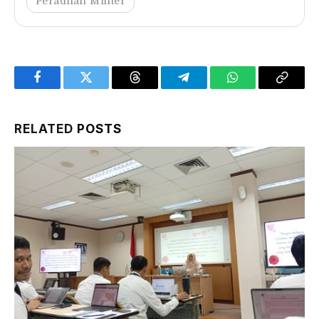
Peradilan Militer
Facebook
Twitter
Threads
Telegram
WhatsApp
Copy
Link
RELATED
POSTS