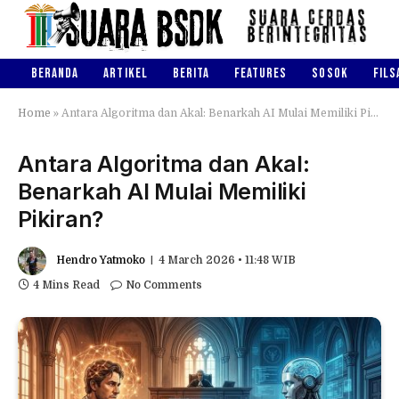
BERANDA
ARTIKEL
BERITA
FEATURES
SOSOK
FILS
Home
»
Antara Algoritma dan Akal: Benarkah AI Mulai Memiliki Pikiran?
Antara Algoritma dan Akal:
Benarkah AI Mulai Memiliki
Pikiran?
Hendro Yatmoko
4 March 2026 • 11:48 WIB
4 Mins Read
No Comments