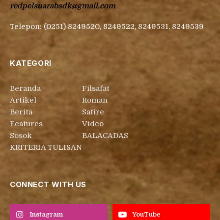
redpelsuarabsdk@gmail.com
Telepon: (0251) 8249520, 8249522, 8249531, 8249539
KATEGORI
Beranda
Filsafat
Artikel
Roman
Berita
Satire
Features
Video
Sosok
BALACADAS
KRITERIA TULISAN
CONNECT WITH US
Instagram
YouTube