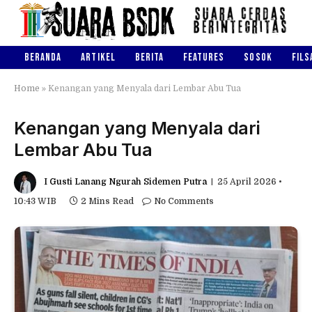
BERANDA
ARTIKEL
BERITA
FEATURES
SOSOK
FILS
Home
»
Kenangan yang Menyala dari Lembar Abu Tua
Kenangan yang Menyala dari
Lembar Abu Tua
I Gusti Lanang Ngurah Sidemen Putra
25 April 2026 •
10:43 WIB
2 Mins Read
No Comments