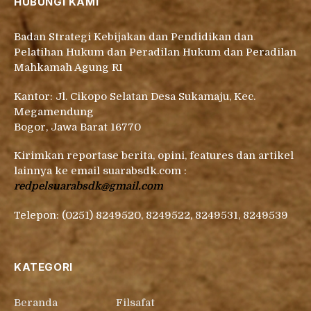
HUBUNGI KAMI
Badan Strategi Kebijakan dan Pendidikan dan
Pelatihan Hukum dan Peradilan Hukum dan Peradilan
Mahkamah Agung RI
Kantor: Jl. Cikopo Selatan Desa Sukamaju, Kec.
Megamendung
Bogor, Jawa Barat 16770
Kirimkan reportase berita, opini, features dan artikel
lainnya ke email suarabsdk.com :
redpelsuarabsdk@gmail.com
Telepon: (0251) 8249520, 8249522, 8249531, 8249539
KATEGORI
Beranda
Filsafat