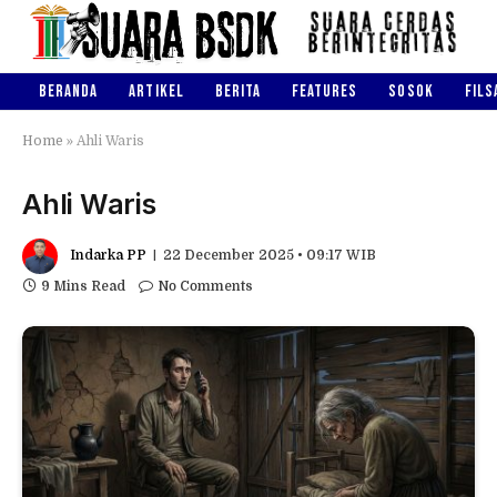
BERANDA
ARTIKEL
BERITA
FEATURES
SOSOK
FILS
Home
»
Ahli Waris
Ahli Waris
Indarka PP
22 December 2025 • 09:17 WIB
9 Mins Read
No Comments