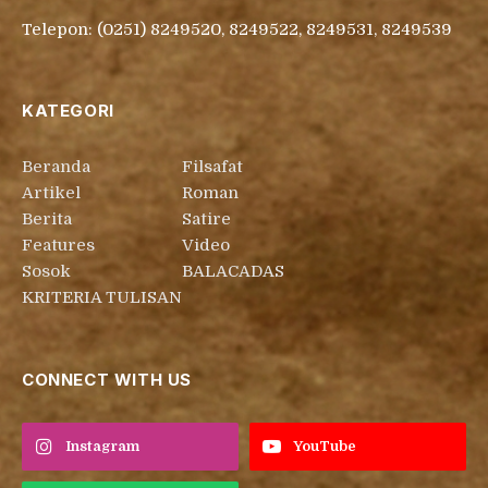
Telepon: (0251) 8249520, 8249522, 8249531, 8249539
KATEGORI
Beranda
Filsafat
Artikel
Roman
Berita
Satire
Features
Video
Sosok
BALACADAS
KRITERIA TULISAN
CONNECT WITH US
Instagram
YouTube