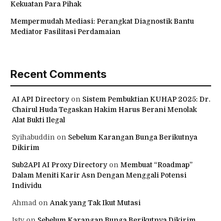
Kekuatan Para Pihak
Mempermudah Mediasi: Perangkat Diagnostik Bantu
Mediator Fasilitasi Perdamaian
Recent Comments
AI API Directory
on
Sistem Pembuktian KUHAP 2025: Dr.
Chairul Huda Tegaskan Hakim Harus Berani Menolak
Alat Bukti Ilegal
Syihabuddin
on
Sebelum Karangan Bunga Berikutnya
Dikirim
Sub2API AI Proxy Directory
on
Membuat “Roadmap”
Dalam Meniti Karir Asn Dengan Menggali Potensi
Individu
Ahmad
on
Anak yang Tak Ikut Mutasi
Isty
on
Sebelum Karangan Bunga Berikutnya Dikirim