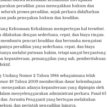
egaskan bahwa kekuasaan kehakiman merupakan
garakan peradilan guna menegakkan hukum dan
eluruh proses peradilan, sejak perkara didaftarkan
hkan pada penegakan hukum dan keadilan.
ang Kekuasaan Kehakiman mempertegas hal tersebut.
n dilakukan dengan sederhana, cepat, dan biaya ringan.
n membantu pencari keadilan dan berusaha mengatasi
ainya peradilan yang sederhana, cepat, dan biaya
hanya melalui putusan hakim, tetapi sangat bergantung
nan kepaniteraan, pemanggilan yang sah, pemberitahuan
ektif.
g-Undang Nomor 2 Tahun 1986 sebagaimana telah
omor 49 Tahun 2009 memberikan dasar kelembagaan
 55 menegaskan adanya kepaniteraan yang dipimpin oleh
 dalam menyelenggarakan administrasi perkara. Pasal 65
 dan Jurusita Pengganti yang bertugas melakukan
ekusi, dan perintah pengadilan lainnya.