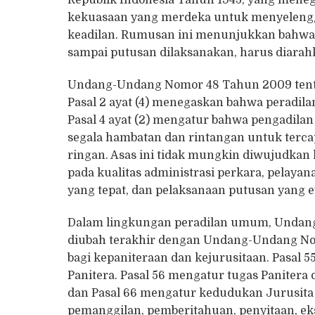
Republik Indonesia Tahun 1945, yang men
kekuasaan yang merdeka untuk menyeleng
keadilan. Rumusan ini menunjukkan bahwa s
sampai putusan dilaksanakan, harus diara
Undang-Undang Nomor 48 Tahun 2009 tent
Pasal 2 ayat (4) menegaskan bahwa peradila
Pasal 4 ayat (2) mengatur bahwa pengadila
segala hambatan dan rintangan untuk tercap
ringan. Asas ini tidak mungkin diwujudkan 
pada kualitas administrasi perkara, pelaya
yang tepat, dan pelaksanaan putusan yang ef
Dalam lingkungan peradilan umum, Undan
diubah terakhir dengan Undang-Undang N
bagi kepaniteraan dan kejurusitaan. Pasal
Panitera. Pasal 56 mengatur tugas Panitera
dan Pasal 66 mengatur kedudukan Jurusita
pemanggilan, pemberitahuan, penyitaan, eks