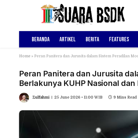
Beranda
Artikel
Berita
Features
Home
»
Peran Panitera dan Jurusita dalam Sistem Peradilan 
Peran Panitera dan Jurusita da
Berlakunya KUHP Nasional da
Zulfahmi
25 June 2026 • 11:00 WIB
9 Mins Read