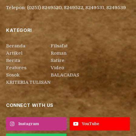
Telepon: (0251) 8249520, 8249522, 8249531, 8249539
KATEGORI
Beranda
Filsafat
Artikel
Roman
Berita
Satire
Features
Video
Sosok
BALACADAS
KRITERIA TULISAN
CONNECT WITH US
Instagram
YouTube