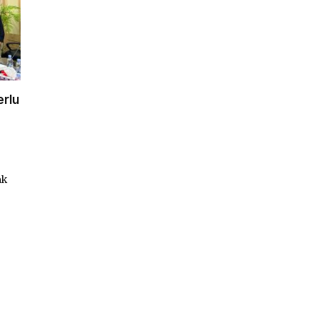
erlu
ak