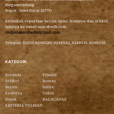
Megamendung
Bogor, Jawa Barat 16770
Kirimkan reportase berita, opini, features dan artikel
lainnya ke email suarabsdk.com :
redpelsuarabsdk@gmail.com
Telepon: (0251) 8249520, 8249522, 8249531, 8249539
KATEGORI
Beranda
Filsafat
Artikel
Roman
Berita
Satire
Features
Video
Sosok
BALACADAS
KRITERIA TULISAN