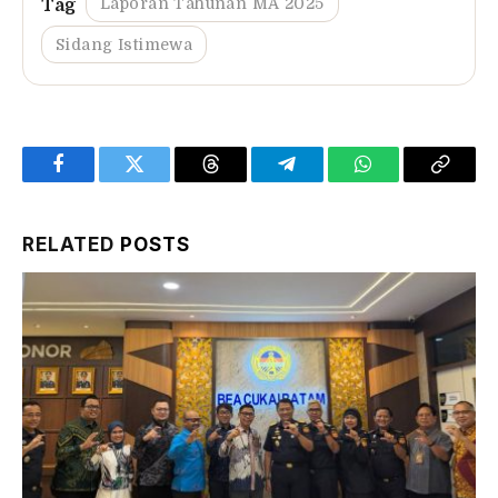
Laporan Tahunan MA 2025
Sidang Istimewa
Facebook
Twitter
Threads
Telegram
WhatsApp
Copy
Link
RELATED
POSTS