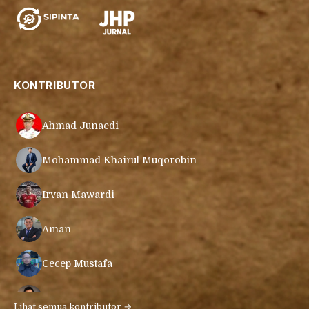
KONTRIBUTOR
Ahmad Junaedi
Mohammad Khairul Muqorobin
Irvan Mawardi
Aman
Cecep Mustafa
Muamar Azmar Mahmud Farig
Lihat semua kontributor →