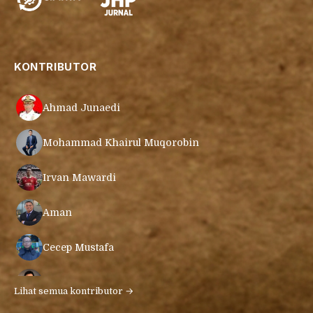
KONTRIBUTOR
Ahmad Junaedi
Mohammad Khairul Muqorobin
Irvan Mawardi
Aman
Cecep Mustafa
Muamar Azmar Mahmud Farig
Lihat semua kontributor →