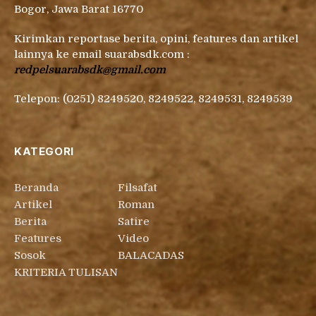
Bogor, Jawa Barat 16770
Kirimkan reportase berita, opini, features dan artikel
lainnya ke email suarabsdk.com :
redpelsuarabsdk@gmail.com
Telepon: (0251) 8249520, 8249522, 8249531, 8249539
KATEGORI
Beranda
Filsafat
Artikel
Roman
Berita
Satire
Features
Video
Sosok
BALACADAS
KRITERIA TULISAN