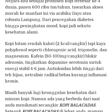
Negara kita sebagai produsen kopi terbesar ke-4
dunia, panen 600 ribu ton/tahun, tawarkan akses
murah ke manfaat ini via arabika Gayo atau
robusta Lampung. Dari pencegahan diabetes
hingga peningkatan mood, kopi jadi sekutu
kesehatan alami.
Kopi hitam rendah kalori (2 kcal/cangkir) tapi kaya
polyphenol seperti chlorogenic acid, trigonelin, dan
magnesium. Kafein (80-100mg/cangkir) blokir
adenosin, tingkatkan dopamine-serotonin untuk
energi stabil 4-6 jam. Antioksidan lebih tinggi dari
teh hijau, netralisir radikal bebas kurangi inflamasi
kronis.
Masih banyak lagi keunggulan kesehatan dari
minum kopi. Namun ada yang berbeda dari saat
anda menikmati secangkir
KOPI BALACADAS
.
Seteguk
KOPI BALACADAS
di leher anda, mampu