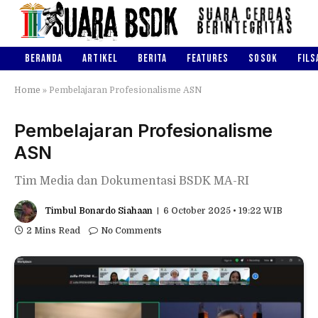
BERANDA
ARTIKEL
BERITA
FEATURES
SOSOK
FILS
Home
»
Pembelajaran Profesionalisme ASN
Pembelajaran Profesionalisme
ASN
Tim Media dan Dokumentasi BSDK MA-RI
Timbul Bonardo Siahaan
6 October 2025 • 19:22 WIB
2 Mins Read
No Comments