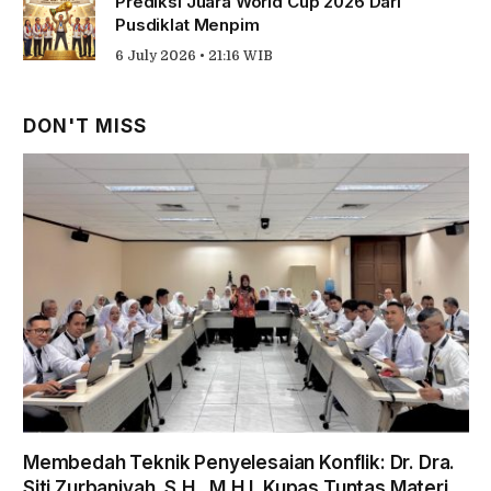
Prediksi Juara World Cup 2026 Dari
Pusdiklat Menpim
6 July 2026 • 21:16 WIB
DON'T MISS
Membedah Teknik Penyelesaian Konflik: Dr. Dra.
Siti Zurbaniyah, S.H., M.H.I. Kupas Tuntas Materi