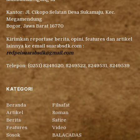
Kantor: Jl. Cikopo Selatan Desa Sukamaju, Kec.
Megamendung
Bogor, Jawa Barat 16770
Kirimkan reportase berita, opini, features dan artikel
lainnya ke email suarabsdk.com :
redpelsuarabsdk@gmail.com
Telepon: (0251) 8249520, 8249522, 8249531, 8249539
KATEGORI
Beranda
Filsafat
Artikel
Roman
Berita
Satire
Features
Video
Sosok
BALACADAS