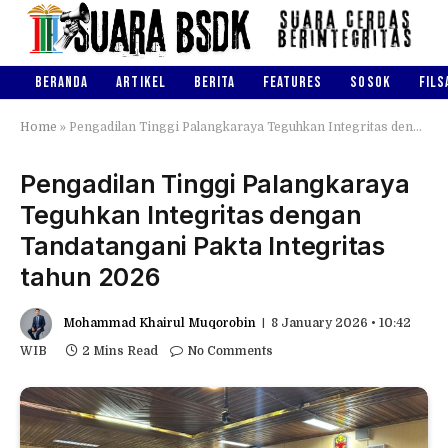
BERANDA
ARTIKEL
BERITA
FEATURES
SOSOK
FILS
Home
»
Pengadilan Tinggi Palangkaraya Teguhkan Integritas dengan Tandatangani Pakta Integritas tahun 2026
Pengadilan Tinggi Palangkaraya
Teguhkan Integritas dengan
Tandatangani Pakta Integritas
tahun 2026
Mohammad Khairul Muqorobin
8 January 2026 • 10:42
WIB
2 Mins Read
No Comments