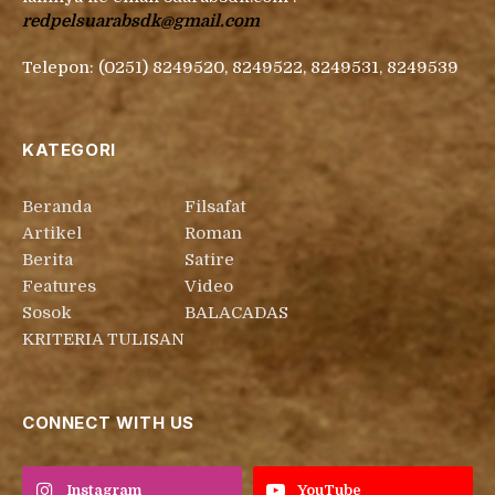
redpelsuarabsdk@gmail.com
Telepon: (0251) 8249520, 8249522, 8249531, 8249539
KATEGORI
Beranda
Filsafat
Artikel
Roman
Berita
Satire
Features
Video
Sosok
BALACADAS
KRITERIA TULISAN
CONNECT WITH US
Instagram
YouTube