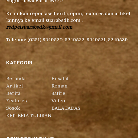
Bogor, Jawa Barat 16770
Kirimkan reportase berita, opini, features dan artikel
lainnya ke email suarabsdk.com :
redpelsuarabsdk@gmail.com
Telepon: (0251) 8249520, 8249522, 8249531, 8249539
KATEGORI
Beranda
Filsafat
Artikel
Roman
Berita
Satire
Features
Video
Sosok
BALACADAS
KRITERIA TULISAN