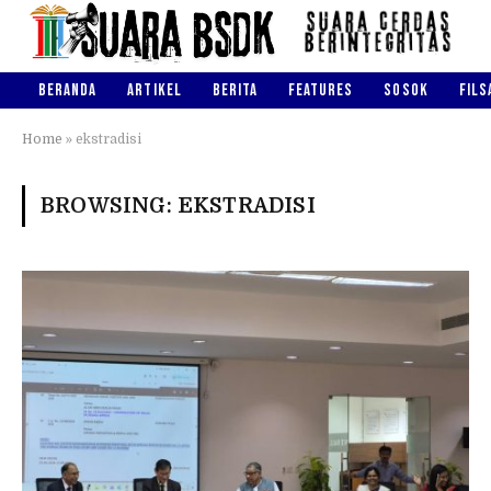
BERANDA
ARTIKEL
BERITA
FEATURES
SOSOK
FILS
Home
»
ekstradisi
BROWSING:
EKSTRADISI