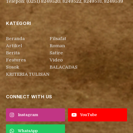
Telepon: (0251) 8249520, 8249522, 8249531, 8249539
KATEGORI
Beranda
Filsafat
Artikel
Roman
Berita
Satire
Features
Video
Sosok
BALACADAS
KRITERIA TULISAN
CONNECT WITH US
Instagram
YouTube
WhatsApp