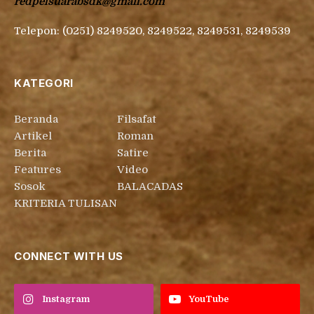
redpelsuarabsdk@gmail.com
Telepon: (0251) 8249520, 8249522, 8249531, 8249539
KATEGORI
Beranda
Filsafat
Artikel
Roman
Berita
Satire
Features
Video
Sosok
BALACADAS
KRITERIA TULISAN
CONNECT WITH US
Instagram
YouTube