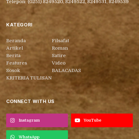
Telepon: (0251) 8249520, 8249522, 8249531, 8249539
KATEGORI
Beranda
Filsafat
Artikel
Roman
Berita
Satire
Features
Video
Sosok
BALACADAS
KRITERIA TULISAN
CONNECT WITH US
Instagram
YouTube
WhatsApp