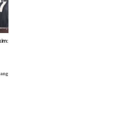
kim:
yang