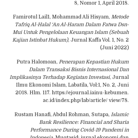
8, Nomor 1, April 2018.
Famirotul Lail1, Mohammad Ali Hisyam,
Metode
Tafriq Al-Halal ‘An Al-Haram Dalam Fatwa Dsn-
Mui Untuk Pengelolaan Keuangan Islam (Sebuah
Kajian Istinbat Hukum)
, Jurnal Kaffa Vol. 1, No. 2
(Juni 2022)
Putra Halomoan,
Penerapan Kepastian Hukum
Dalam Transaksi Bisnis Internasional Dan
Implikasinya Terhadap Kegiatan Investasi
, Jurnal
Ilmu Ekonomi Islam, Labatila, Vol:1, No. 2, Juni
2018. Hlm. 117. https://ejournal.iainu-kebumen.
ac.id/index.php/lab/article/ view/78.
Rustam Hanafi, Abdul Rohman, Sutapa,
Islamic
Bank Resilience: Financial and Sharia
Performance During Covid-19 Pandemi in
Indonesia
, Muqtasid: jurnal ekonomi dan