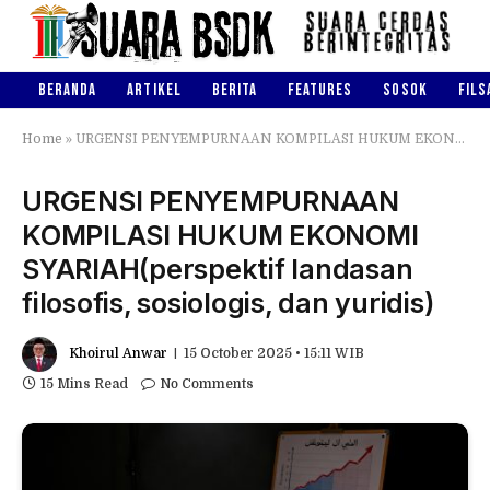
BERANDA
ARTIKEL
BERITA
FEATURES
SOSOK
FILS
Home
»
URGENSI PENYEMPURNAAN KOMPILASI HUKUM EKONOMI SYARIAH(perspektif landasan filosofis, sosiologis, dan yuridis)
URGENSI PENYEMPURNAAN
KOMPILASI HUKUM EKONOMI
SYARIAH(perspektif landasan
filosofis, sosiologis, dan yuridis)
Khoirul Anwar
15 October 2025 • 15:11 WIB
15 Mins Read
No Comments