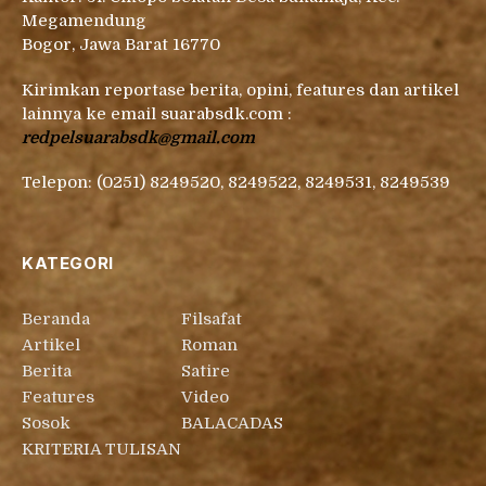
Megamendung
Bogor, Jawa Barat 16770
Kirimkan reportase berita, opini, features dan artikel
lainnya ke email suarabsdk.com :
redpelsuarabsdk@gmail.com
Telepon: (0251) 8249520, 8249522, 8249531, 8249539
KATEGORI
Beranda
Filsafat
Artikel
Roman
Berita
Satire
Features
Video
Sosok
BALACADAS
KRITERIA TULISAN