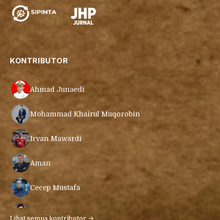
KONTRIBUTOR
Ahmad Junaedi
Mohammad Khairul Muqorobin
Irvan Mawardi
Aman
Cecep Mustafa
Muamar Azmar Mahmud Farig
Lihat semua kontributor →