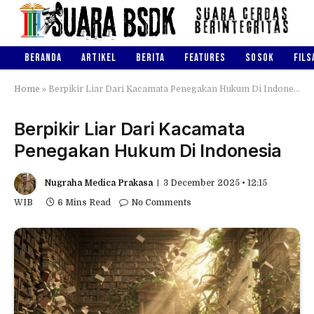
BERANDA
ARTIKEL
BERITA
FEATURES
SOSOK
FILS
Home
»
Berpikir Liar Dari Kacamata Penegakan Hukum Di Indonesia
Berpikir Liar Dari Kacamata
Penegakan Hukum Di Indonesia
Nugraha Medica Prakasa
3 December 2025 • 12:15
WIB
6 Mins Read
No Comments