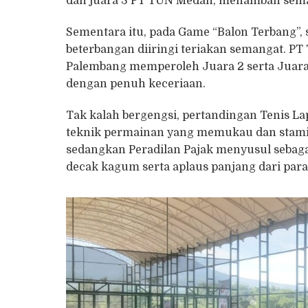
dan juara 3 PT TUN Medan, menambah sema
Sementara itu, pada Game “Balon Terbang”,
beterbangan diiringi teriakan semangat. P
Palembang memperoleh Juara 2 serta Juar
dengan penuh keceriaan.
Tak kalah bergengsi, pertandingan Tenis La
teknik permainan yang memukau dan stamin
sedangkan Peradilan Pajak menyusul sebagai
decak kagum serta aplaus panjang dari par