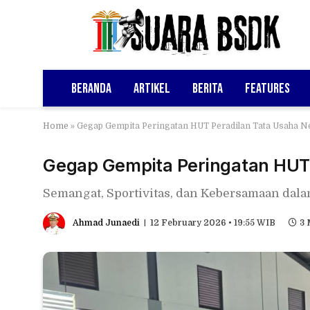
Beranda
Artikel
Berita
Features
Home
»
Gegap Gempita Peringatan HUT Peradilan Tata Usaha N
Gegap Gempita Peringatan HUT 
Semangat, Sportivitas, dan Kebersamaan dala
Ahmad Junaedi
12 February 2026 • 19:55 WIB
3 