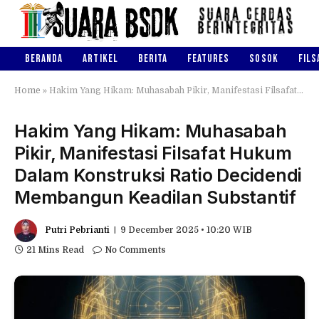
BERANDA
ARTIKEL
BERITA
FEATURES
SOSOK
FILS
Home
»
Hakim Yang Hikam: Muhasabah Pikir, Manifestasi Filsafat Hukum Dalam Konstruksi Ratio Decidendi Membangun Keadilan Substantif
Hakim Yang Hikam: Muhasabah
Pikir, Manifestasi Filsafat Hukum
Dalam Konstruksi Ratio Decidendi
Membangun Keadilan Substantif
Putri Pebrianti
9 December 2025 • 10:20 WIB
21 Mins Read
No Comments