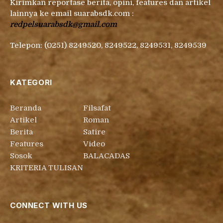
Kirimkan reportase berita, opini, features dan artikel
lainnya ke email suarabsdk.com :
redpelsuarabsdk@gmail.com
Telepon: (0251) 8249520, 8249522, 8249531, 8249539
KATEGORI
Beranda
Filsafat
Artikel
Roman
Berita
Satire
Features
Video
Sosok
BALACADAS
KRITERIA TULISAN
CONNECT WITH US