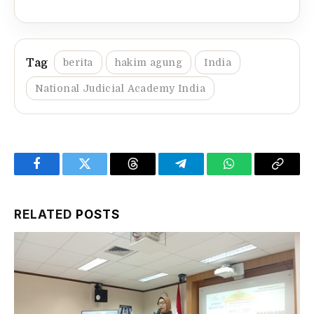
berita
hakim agung
India
National Judicial Academy India
Facebook
Twitter
Threads
Telegram
WhatsApp
Copy
Link
RELATED
POSTS