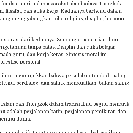
 fondasi spiritual masyarakat, dan budaya Tiongkok
filsafat, dan etika kerja. Keduanya bertemu dalam
 yang menggabungkan nilai religius, disiplin, harmoni,
 inspirasi dari keduanya: Semangat pencarian ilmu
getahuan tanpa batas. Disiplin dan etika belajar
da guru, dan kerja keras. Sintesis moral ini
prestise personal.
si ilmu menunjukkan bahwa peradaban tumbuh paling
ertemu, berdialog, dan saling menguatkan, bukan saling
slam dan Tiongkok dalam tradisi ilmu begitu menarik:
 adalah perjalanan batin, perjalanan pemikiran dan
menuju dunia.
ni memberi kita satu pesan mendasar:
bahwa ilmu