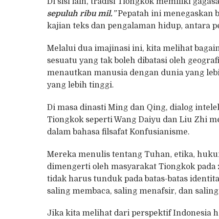
Di sisi lain, tradisi Tiongkok memiliki gaga
sepuluh ribu mil.
”
Pepatah ini menegaskan b
kajian teks dan pengalaman hidup, antara p
Melalui dua imajinasi ini, kita melihat ba
sesuatu yang tak boleh dibatasi oleh geogr
menautkan manusia dengan dunia yang lebih
yang lebih tinggi.
Di masa dinasti Ming dan Qing, dialog intel
Tiongkok seperti Wang Daiyu dan Liu Zhi 
dalam bahasa filsafat Konfusianisme.
Mereka menulis tentang Tuhan, etika, huku
dimengerti oleh masyarakat Tiongkok pad
tidak harus tunduk pada batas-batas identita
saling membaca, saling menafsir, dan salin
Jika kita melihat dari perspektif Indonesia h