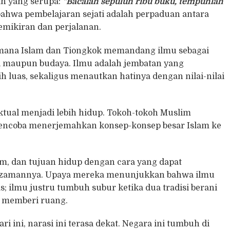
san yang serupa:
“Bacalah sepuluh ribu buku, tempuhlah
ahwa pembelajaran sejati adalah perpaduan antara
emikiran dan perjalanan.
gaimana Islam dan Tiongkok memandang ilmu sebagai
afi maupun budaya. Ilmu adalah jembatan yang
 luas, sekaligus menautkan hatinya dengan nilai-nilai
ektual menjadi lebih hidup. Tokoh-tokoh Muslim
mencoba menerjemahkan konsep-konsep besar Islam ke
m, dan tujuan hidup dengan cara yang dapat
a zamannya. Upaya mereka menunjukkan bahwa ilmu
s; ilmu justru tumbuh subur ketika dua tradisi berani
g memberi ruang.
ari ini, narasi ini terasa dekat. Negara ini tumbuh di