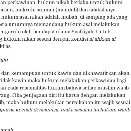
kan perkawinan, hukum nikah berlaku untuk hukum-
, haram, makruh, sunnah (mandub) dan adakalanya
hukum asal nikah adalah mubah, di samping ada yang
esia umumnya memandang hukum asal melakukan
engaruhi oleh pendapat ulama Syafi’iyah. Untuk
ng hukum nikah sesuai dengan kondisi
al ahkam al
kilas:
jib
n dan kemampuan untuk kawin dan dikhawatirkan akan
ya tidak kawin maka hukum melakukan perkawinan bagi
rkan pada rasionalitas hukum bahwa setiap muslim wajib
arang. Jika penjagaan diri itu harus dengan melakukan
jib, maka hukum melakukan pernikahan itu wajib sesuai
mpurna kecuali dengannya, maka sesuatu itu hukum wajib
unnah