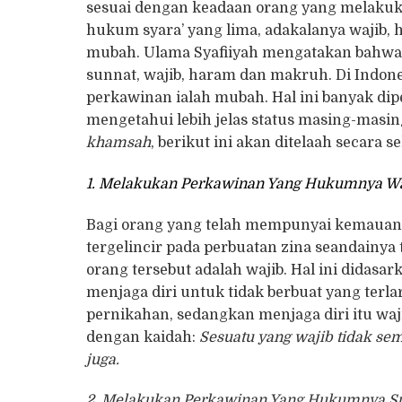
sesuai dengan keadaan orang yang melaku
hukum syara’ yang lima, adakalanya wajib
mubah. Ulama Syafiiyah mengatakan bahwa 
sunnat, wajib, haram dan makruh.
Di Indon
perkawinan ialah mubah. Hal ini banyak dip
mengetahui lebih jelas status masing-masi
khamsah
, berikut ini akan ditelaah secara se
1. Melakukan Perkawinan Yang Hukumnya Wa
Bagi orang yang telah mempunyai kemaua
tergelincir pada perbuatan zina seandain
orang tersebut adalah wajib. Hal ini didasa
menjaga diri untuk tidak berbuat yang terl
pernikahan, sedangkan menjaga diri itu wa
dengan kaidah:
Sesuatu yang wajib tidak se
juga.
2. Melakukan Perkawinan Yang Hukumnya S