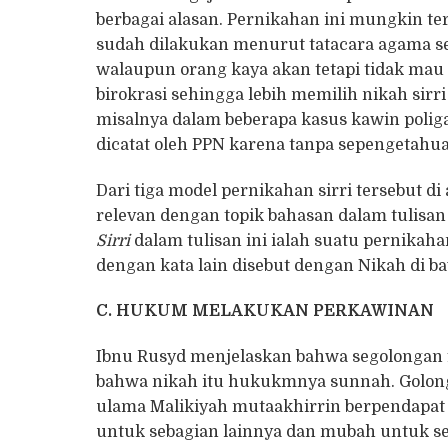
berbagai alasan. Pernikahan ini mungkin te
sudah dilakukan menurut tatacara agama se
walaupun orang kaya akan tetapi tidak mau
birokrasi sehingga lebih memilih nikah sirr
misalnya dalam beberapa kasus kawin poliga
dicatat oleh PPN karena tanpa sepengetahua
Dari tiga model pernikahan sirri tersebut di
relevan dengan topik bahasan dalam tulisa
Sirri
dalam tulisan ini ialah suatu pernikah
dengan kata lain disebut dengan Nikah di b
C. HUKUM MELAKUKAN PERKAWINAN
Ibnu Rusyd menjelaskan bahwa segolongan f
bahwa nikah itu hukukmnya sunnah. Golonga
ulama Malikiyah mutaakhirrin berpendapat 
untuk sebagian lainnya dan mubah untuk se