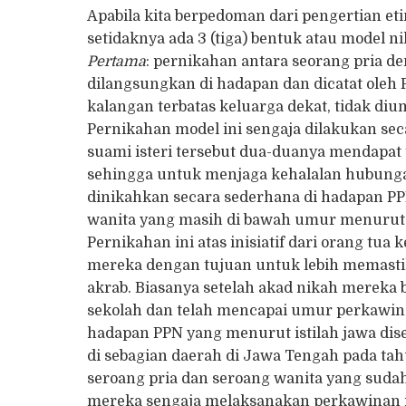
Apabila kita berpedoman dari pengertian eti
setidaknya ada 3 (tiga) bentuk atau model n
Pertama
: pernikahan antara seorang pria 
dilangsungkan di hadapan dan dicatat oleh
kalangan terbatas keluarga dekat, tidak d
Pernikahan model ini sengaja dilakukan sec
suami isteri tersebut dua-duanya mendapat 
sehingga untuk menjaga kehalalan hubunga
dinikahkan secara sederhana di hadapan P
wanita yang masih di bawah umur menurut
Pernikahan ini atas inisiatif dari orang tu
mereka dengan tujuan untuk lebih memasti
akrab. Biasanya setelah akad nikah mereka
sekolah dan telah mencapai umur perkawinan
hadapan PPN yang menurut istilah jawa dise
di sebagian daerah di Jawa Tengah pada ta
seroang pria dan seroang wanita yang sud
mereka sengaja melaksanakan perkawinan in