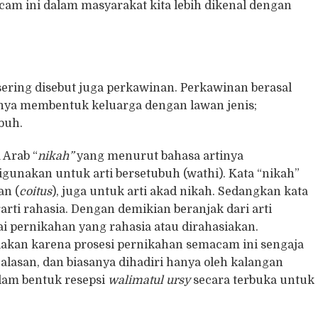
m ini dalam masyarakat kita lebih dikenal dengan
sering disebut juga perkawinan. Perkawinan berasal
inya membentuk keluarga dengan lawan jenis;
buh.
 Arab “
nikah”
yang menurut bahasa artinya
unakan untuk arti bersetubuh (wathi)
. Kata “nikah”
an (
coitus
), juga untuk arti akad nikah.
Sedangkan kata
arti rahasia.
Dengan demikian beranjak dari arti
gai pernikahan yang rahasia atau dirahasiakan.
iakan karena prosesi pernikahan semacam ini sengaja
alasan, dan biasanya dihadiri hanya oleh kalangan
alam bentuk resepsi
walimatul ursy
secara terbuka untuk