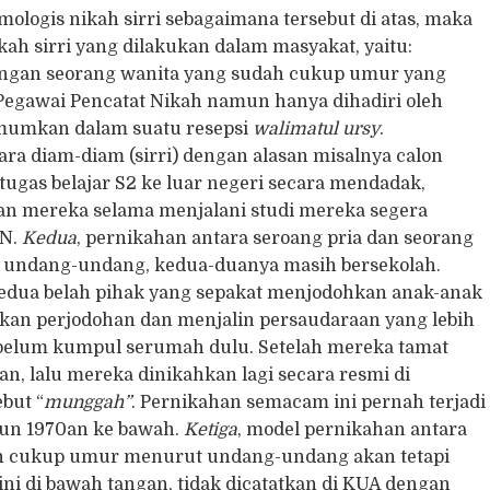
mologis nikah sirri sebagaimana tersebut di atas, maka
ikah sirri yang dilakukan dalam masyakat, yaitu:
dengan seorang wanita yang sudah cukup umur yang
 Pegawai Pencatat Nikah namun hanya dihadiri oleh
iumumkan dalam suatu resepsi
walimatul ursy
.
ara diam-diam (sirri) dengan alasan misalnya calon
tugas belajar S2 ke luar negeri secara mendadak,
n mereka selama menjalani studi mereka segera
PN.
Kedua
, pernikahan antara seroang pria dan seorang
 undang-undang, kedua-duanya masih bersekolah.
a kedua belah pihak yang sepakat menjodohkan anak-anak
kan perjodohan dan menjalin persaudaraan yang lebih
 belum kumpul serumah dulu. Setelah mereka tamat
, lalu mereka dinikahkan lagi secara resmi di
but “
munggah”
. Pernikahan semacam ini pernah terjadi
hun 1970an ke bawah.
Ketiga
, model pernikahan antara
ah cukup umur menurut undang-undang akan tetapi
i di bawah tangan, tidak dicatatkan di KUA dengan