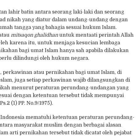
n lahir batin antara seorang laki-laki dan seorang
akad nikah yang diatur dalam undang-undang dengan
umah tangga yang bahagia sesuai hukum Islam.
 atau
mitsaqon
ghalidhan
untuk mentaati perintah Allah
eh karena itu, untuk menjaga kesucian lembaga
ikahan bagi umat Islam hanya sah apabila dilakukan
rlu dilindungi oleh hukum negara.
a, perkawinan atau pernikahan bagi umat Islam, di
lam, juga setiap perkawinan wajib dilangsungkan di
t Nikah menurut peraturan perundang-undangan yang
sesuai dengan ketentuan tersebut tidak mempunyai
s.2 (1) PP. No.9/1975).
 Indonesia mematuhi ketentuan peraturan perundang-
antara masyarakat muslim dengan berbagai alasan
m arti pernikahan tersebut tidak dicatat oleh pejabat