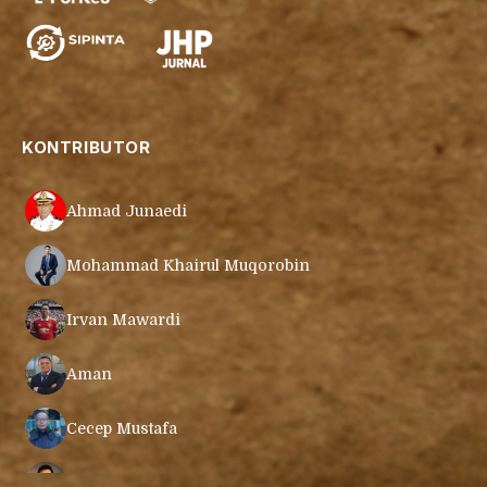
KONTRIBUTOR
Ahmad Junaedi
Mohammad Khairul Muqorobin
Irvan Mawardi
Aman
Cecep Mustafa
Muamar Azmar Mahmud Farig