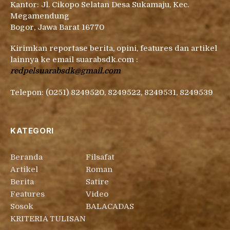
Kantor: Jl. Cikopo Selatan Desa Sukamaju, Kec.
Megamendung
Bogor, Jawa Barat 16770
Kirimkan reportase berita, opini, features dan artikel
lainnya ke email suarabsdk.com :
redpelsuarabsdk@gmail.com
Telepon: (0251) 8249520, 8249522, 8249531, 8249539
KATEGORI
Beranda
Filsafat
Artikel
Roman
Berita
Satire
Features
Video
Sosok
BALACADAS
KRITERIA TULISAN