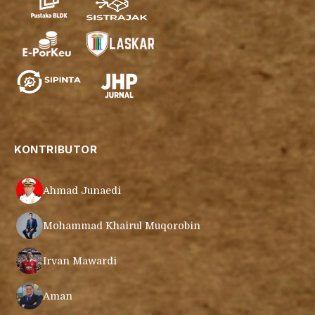
KONTRIBUTOR
Ahmad Junaedi
Mohammad Khairul Muqorobin
Irvan Mawardi
Aman