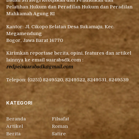
Badan Strategi Kebijakan dan Pendidikan dan
Pelatihan Hukum dan Peradilan Hukum dan Peradilan
Mahkamah Agung RI
Kantor: Jl. Cikopo Selatan Desa Sukamaju, Kec.
Megamendung
Bogor, Jawa Barat 16770
Kirimkan reportase berita, opini, features dan artikel
lainnya ke email suarabsdk.com :
redpelsuarabsdk@gmail.com
Telepon: (0251) 8249520, 8249522, 8249531, 8249539
KATEGORI
Beranda
Filsafat
Artikel
Roman
Berita
Satire