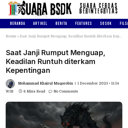
BERANDA
ARTIKEL
BERITA
FEATURES
SOSOK
FILS
Home
»
Saat Janji Rumput Menguap, Keadilan Runtuh diterkam Kepentingan
Saat Janji Rumput Menguap,
Keadilan Runtuh diterkam
Kepentingan
Mohammad Khairul Muqorobin
1 December 2025 • 11:54
WIB
6 Mins Read
No Comments