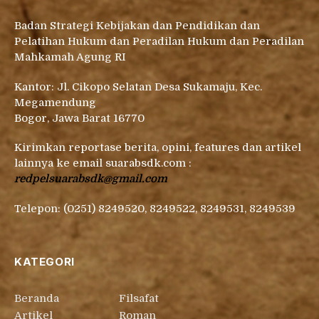
Badan Strategi Kebijakan dan Pendidikan dan
Pelatihan Hukum dan Peradilan Hukum dan Peradilan
Mahkamah Agung RI
Kantor: Jl. Cikopo Selatan Desa Sukamaju, Kec.
Megamendung
Bogor, Jawa Barat 16770
Kirimkan reportase berita, opini, features dan artikel
lainnya ke email suarabsdk.com :
redpelsuarabsdk@gmail.com
Telepon: (0251) 8249520, 8249522, 8249531, 8249539
KATEGORI
Beranda
Filsafat
Artikel
Roman