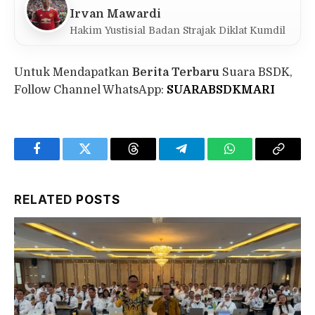
Irvan Mawardi
Hakim Yustisial Badan Strajak Diklat Kumdil
Untuk Mendapatkan
Berita Terbaru
Suara BSDK,
Follow Channel WhatsApp:
SUARABSDKMARI
Facebook
Twitter
Threads
Telegram
WhatsApp
Copy
Link
RELATED
POSTS