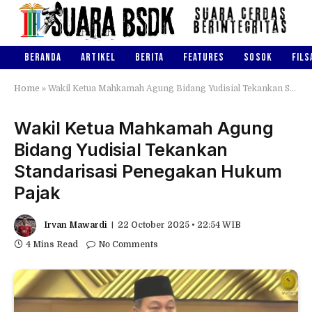
BERANDA
ARTIKEL
BERITA
FEATURES
SOSOK
FILS
Home
»
Wakil Ketua Mahkamah Agung Bidang Yudisial Tekankan Standarisasi Penegakan Hukum Pajak
Wakil Ketua Mahkamah Agung
Bidang Yudisial Tekankan
Standarisasi Penegakan Hukum
Pajak
Irvan Mawardi
22 October 2025 • 22:54 WIB
4 Mins Read
No Comments