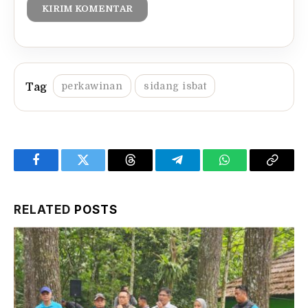
perkawinan
sidang isbat
Facebook
Twitter
Threads
Telegram
WhatsApp
Copy
Link
RELATED
POSTS