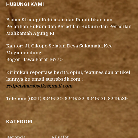
HUBUNGI KAMI
Badan Strategi Kebijakan dan Pendidikan dan
Pelatihan Hukum dan Peradilan Hukum dan Peradilan
Mahkamah Agung RI
Kantor: Jl. Cikopo Selatan Desa Sukamaju, Kec.
Megamendung
Bogor, Jawa Barat 16770
Kirimkan reportase berita, opini, features dan artikel
lainnya ke email suarabsdk.com :
redpelsuarabsdk@gmail.com
Telepon: (0251) 8249520, 8249522, 8249531, 8249539
KATEGORI
Beranda
Filsafat