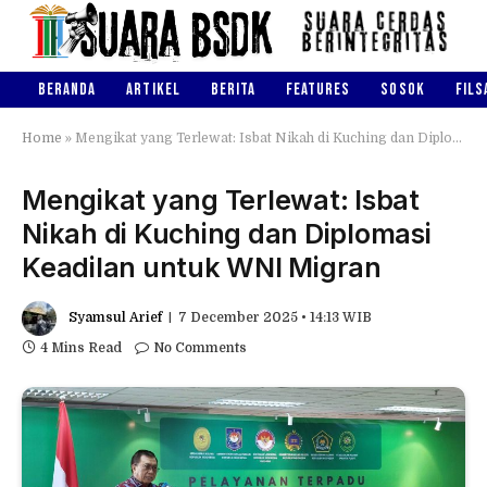
BERANDA
ARTIKEL
BERITA
FEATURES
SOSOK
FILS
Home
»
Mengikat yang Terlewat: Isbat Nikah di Kuching dan Diplomasi Keadilan untuk WNI Migran
Mengikat yang Terlewat: Isbat
Nikah di Kuching dan Diplomasi
Keadilan untuk WNI Migran
Syamsul Arief
7 December 2025 • 14:13 WIB
4 Mins Read
No Comments