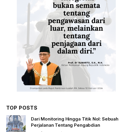
TOP POSTS
Dari Monitoring Hingga Titik Nol: Sebuah
Perjalanan Tentang Pengabdian