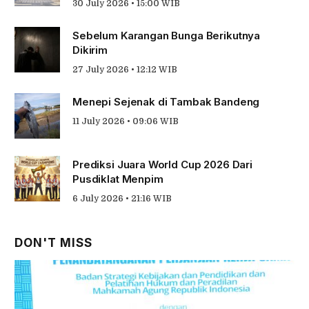
30 July 2026 • 15:00 WIB
Sebelum Karangan Bunga Berikutnya
Dikirim
27 July 2026 • 12:12 WIB
Menepi Sejenak di Tambak Bandeng
11 July 2026 • 09:06 WIB
Prediksi Juara World Cup 2026 Dari
Pusdiklat Menpim
6 July 2026 • 21:16 WIB
DON'T MISS