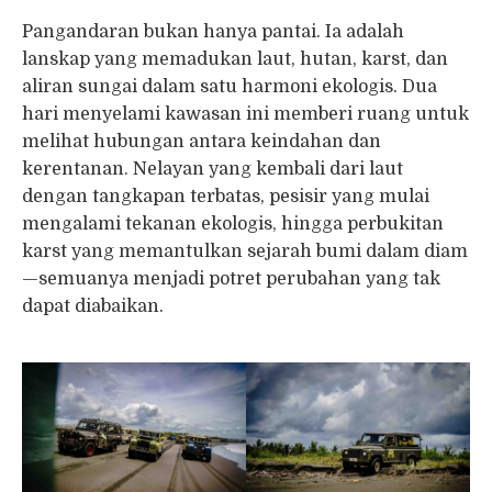
Pangandaran bukan hanya pantai. Ia adalah
lanskap yang memadukan laut, hutan, karst, dan
aliran sungai dalam satu harmoni ekologis. Dua
hari menyelami kawasan ini memberi ruang untuk
melihat hubungan antara keindahan dan
kerentanan. Nelayan yang kembali dari laut
dengan tangkapan terbatas, pesisir yang mulai
mengalami tekanan ekologis, hingga perbukitan
karst yang memantulkan sejarah bumi dalam diam
—semuanya menjadi potret perubahan yang tak
dapat diabaikan.