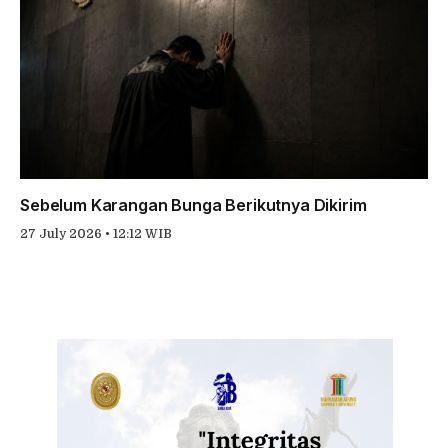
Sebelum Karangan Bunga Berikutnya Dikirim
27 July 2026 • 12:12 WIB