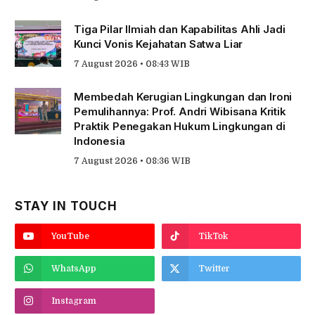
Tiga Pilar Ilmiah dan Kapabilitas Ahli Jadi
Kunci Vonis Kejahatan Satwa Liar
7 August 2026 • 08:43 WIB
Membedah Kerugian Lingkungan dan Ironi
Pemulihannya: Prof. Andri Wibisana Kritik
Praktik Penegakan Hukum Lingkungan di
Indonesia
7 August 2026 • 08:36 WIB
STAY IN TOUCH
YouTube
TikTok
WhatsApp
Twitter
Instagram