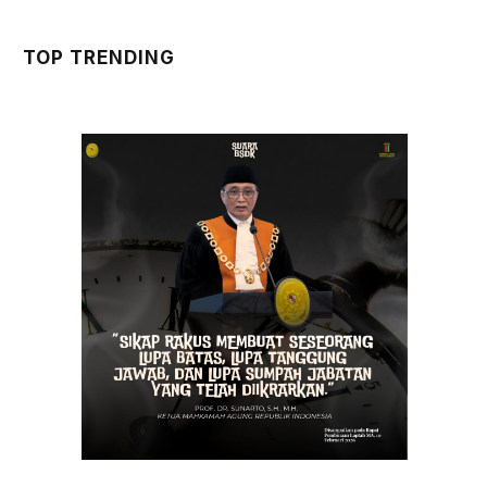
TOP TRENDING