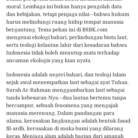
moral. Lembaga ini bukan hanya pengolah data
dan kebijakan, tetapi penjaga nilai—bahwa hukum
harus melindungi ruang hidup tempat manusia
bergantung. Tema pekan ini di BSBK.com
mengenai ekologi bahari, perlindungan biota laut,
serta teologi kelautan lahir dari kesadaran bahwa
Indonesia tidak boleh menutup mata terhadap
ancaman ekologis yang kian nyata.
Indonesia adalah negeri bahari, dan teologi Islam
sejak awal menempatkan laut sebagai ayat Tuhan.
Surah Ar-Rahman menggambarkan laut sebagai
tanda kebesaran-Nya—dua lautan bertemu tanpa
bercampur, sebuah fenomena yang mengajak
manusia merenung. Dalam pandangan para
ulama, kerusakan lingkungan adalah bentuk fasad
fil-ardh, kerusakan di muka bumi yang dilarang
keras. Menjaga alam adalah bagian dari amanah