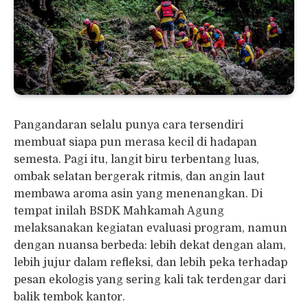
Pangandaran selalu punya cara tersendiri
membuat siapa pun merasa kecil di hadapan
semesta. Pagi itu, langit biru terbentang luas,
ombak selatan bergerak ritmis, dan angin laut
membawa aroma asin yang menenangkan. Di
tempat inilah BSDK Mahkamah Agung
melaksanakan kegiatan evaluasi program, namun
dengan nuansa berbeda: lebih dekat dengan alam,
lebih jujur dalam refleksi, dan lebih peka terhadap
pesan ekologis yang sering kali tak terdengar dari
balik tembok kantor.