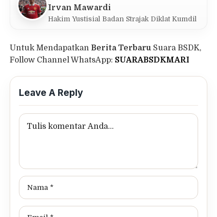
Irvan Mawardi
Hakim Yustisial Badan Strajak Diklat Kumdil
Untuk Mendapatkan
Berita Terbaru
Suara BSDK,
Follow Channel WhatsApp:
SUARABSDKMARI
Leave A Reply