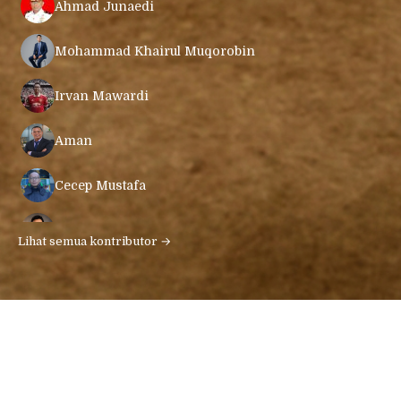
Ahmad Junaedi
Mohammad Khairul Muqorobin
Irvan Mawardi
Aman
Cecep Mustafa
Muamar Azmar Mahmud Farig
Lihat semua kontributor →
Ari Gunawan
Khoiruddin Hasibuan
Syailendra Anantya Prawira