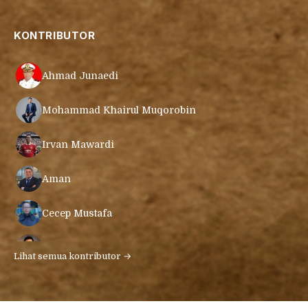
KONTRIBUTOR
Ahmad Junaedi
Mohammad Khairul Muqorobin
Irvan Mawardi
Aman
Cecep Mustafa
Muamar Azmar Mahmud Farig
Lihat semua kontributor →
Ari Gunawan