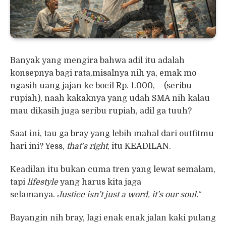
Banyak yang mengira bahwa adil itu adalah
konsepnya bagi rata,misalnya nih ya, emak mo
ngasih uang jajan ke bocil Rp. 1.000, – (seribu
rupiah), naah kakaknya yang udah SMA nih kalau
mau dikasih juga seribu rupiah, adil ga tuuh?
Saat ini, tau ga bray yang lebih mahal dari outfitmu
hari ini? Yess,
that’s right
, itu KEADILAN.
Keadilan itu bukan cuma tren yang lewat semalam,
tapi
lifestyle
yang harus kita jaga
selamanya.
Justice isn’t just a word, it’s our soul.
“
Bayangin nih bray, lagi enak enak jalan kaki pulang