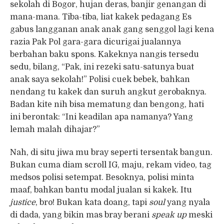
sekolah di Bogor, hujan deras, banjir genangan di
mana-mana. Tiba-tiba, liat kakek pedagang Es
gabus langganan anak anak gang senggol lagi kena
razia Pak Pol gara-gara dicurigai jualannya
berbahan baku spons. Kakeknya nangis tersedu
sedu, bilang, “Pak, ini rezeki satu-satunya buat
anak saya sekolah!” Polisi cuek bebek, bahkan
nendang tu kakek dan suruh angkut gerobaknya.
Badan kite nih bisa mematung dan bengong, hati
ini berontak: “Ini keadilan apa namanya? Yang
lemah malah dihajar?”
Nah, di situ jiwa mu bray seperti tersentak bangun.
Bukan cuma diam scroll IG, maju, rekam video, tag
medsos polisi setempat. Besoknya, polisi minta
maaf, bahkan bantu modal jualan si kakek. Itu
justice
, bro! Bukan kata doang, tapi
soul
yang nyala
di dada, yang bikin mas bray berani
speak up
meski