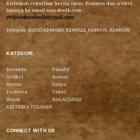
Kirimkan reportase berita, opini, features dan artikel
lainnya ke email suarabsdk.com :
redpelsuarabsdk@gmail.com
Telepon: (0251) 8249520, 8249522, 8249531, 8249539
KATEGORI
Beranda
Filsafat
Artikel
Roman
Berita
Satire
Features
Video
Sosok
BALACADAS
KRITERIA TULISAN
CONNECT WITH US