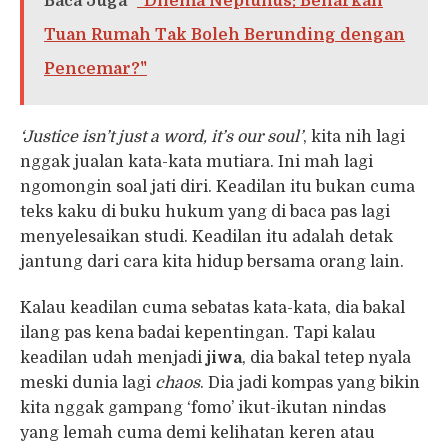
Baca Juga
"Dilema Neptunus: Benarkah
Tuan Rumah Tak Boleh Berunding dengan
Pencemar?"
‘Justice isn’t just a word, it’s our soul’
, kita nih lagi
nggak jualan kata-kata mutiara. Ini mah lagi
ngomongin soal jati diri. Keadilan itu bukan cuma
teks kaku di buku hukum yang di baca pas lagi
menyelesaikan studi. Keadilan itu adalah detak
jantung dari cara kita hidup bersama orang lain.
Kalau keadilan cuma sebatas kata-kata, dia bakal
ilang pas kena badai kepentingan. Tapi kalau
keadilan udah menjadi
jiwa
, dia bakal tetep nyala
meski dunia lagi
chaos
. Dia jadi kompas yang bikin
kita nggak gampang ‘fomo’ ikut-ikutan nindas
yang lemah cuma demi kelihatan keren atau