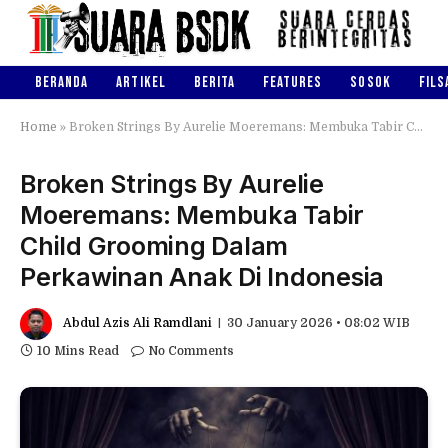
BERANDA
ARTIKEL
BERITA
FEATURES
SOSOK
FILS
Home
»
Broken Strings By Aurelie Moeremans: Membuka Tabir Child Grooming Dalam Perkawinan Anak Di Indonesia
Broken Strings By Aurelie
Moeremans: Membuka Tabir
Child Grooming Dalam
Perkawinan Anak Di Indonesia
Abdul Azis Ali Ramdlani
30 January 2026 • 08:02 WIB
10 Mins Read
No Comments