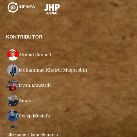
KONTRIBUTOR
Ahmad Junaedi
Mohammad Khairul Muqorobin
Irvan Mawardi
Aman
Cecep Mustafa
Muamar Azmar Mahmud Farig
Lihat semua kontributor →