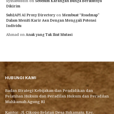
Syihabuddin
on
Sebelum Karangan Bunga Berikutnya
Dikirim
Sub2API AI Proxy Directory
on
Membuat “Roadmap”
Dalam Meniti Karir Asn Dengan Menggali Potensi
Individu
Ahmad
on
Anak yang Tak Ikut Mutasi
HUBUNGI KAMI
Badan Strategi Kebijakan dan Pendidikan dan
Pelatihan Hukum dan Peradilan Hukum dan Peradilan
Mahkamah Agung RI
Kantor: Jl. Cikopo Selatan Desa Sukamaju, Kec.