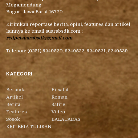
Megamendung
Bogor, Jawa Barat 16770
Kirimkan reportase berita, opini, features dan artikel
lainnya ke email suarabsdk.com :
redpelsuarabsdk@gmail.com
Telepon: (0251) 8249520, 8249522, 8249531, 8249539
KATEGORI
Beranda
Filsafat
Artikel
Roman
Berita
Satire
Features
Video
Sosok
BALACADAS
KRITERIA TULISAN