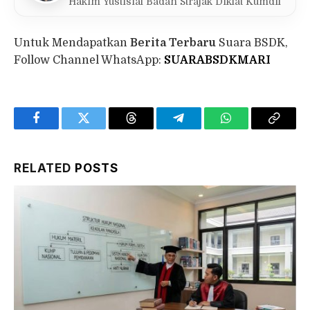
Hakim Yustisial Badan Strajak Diklat Kumdil
Untuk Mendapatkan
Berita Terbaru
Suara BSDK,
Follow Channel WhatsApp:
SUARABSDKMARI
Facebook
Twitter
Threads
Telegram
WhatsApp
Copy
Link
RELATED
POSTS