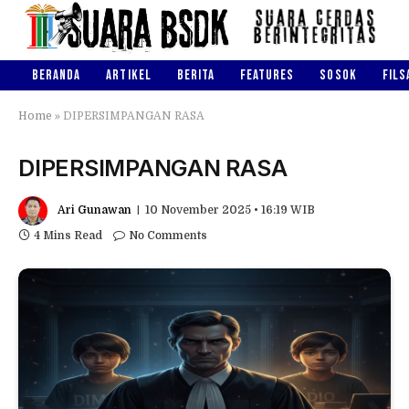
BERANDA
ARTIKEL
BERITA
FEATURES
SOSOK
FILS
Home
»
DIPERSIMPANGAN RASA
DIPERSIMPANGAN RASA
Ari Gunawan
10 November 2025 • 16:19 WIB
4 Mins Read
No Comments