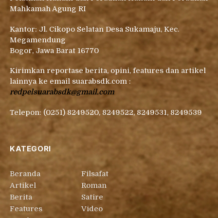
Mahkamah Agung RI
Kantor: Jl. Cikopo Selatan Desa Sukamaju, Kec.
Megamendung
Bogor, Jawa Barat 16770
Kirimkan reportase berita, opini, features dan artikel
lainnya ke email suarabsdk.com :
redpelsuarabsdk@gmail.com
Telepon: (0251) 8249520, 8249522, 8249531, 8249539
KATEGORI
Beranda
Filsafat
Artikel
Roman
Berita
Satire
Features
Video