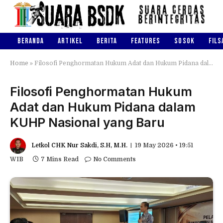
BERANDA
ARTIKEL
BERITA
FEATURES
SOSOK
FILS
Home
»
Filosofi Penghormatan Hukum Adat dan Hukum Pidana dalam KUHP Nasional yang Baru
Filosofi Penghormatan Hukum
Adat dan Hukum Pidana dalam
KUHP Nasional yang Baru
Letkol CHK Nur Sakdi, S.H, M.H.
19 May 2026 • 19:51
WIB
7 Mins Read
No Comments