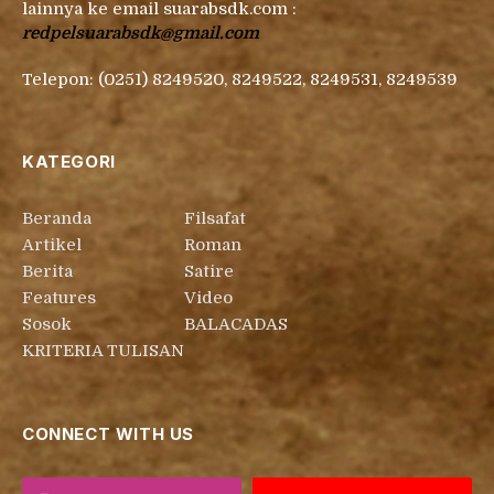
lainnya ke email suarabsdk.com :
redpelsuarabsdk@gmail.com
Telepon: (0251) 8249520, 8249522, 8249531, 8249539
KATEGORI
Beranda
Filsafat
Artikel
Roman
Berita
Satire
Features
Video
Sosok
BALACADAS
KRITERIA TULISAN
CONNECT WITH US