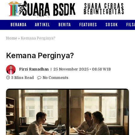
BERANDA
ARTIKEL
BERITA
FEATURES
SOSOK
FILS
Home
»
Kemana Perginya?
Kemana Perginya?
Firzi Ramadhan
25 November 2025 • 08:58 WIB
3 Mins Read
No Comments