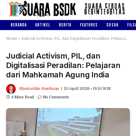
BERANDA
ARTIKEL
BERITA
FEATURES
SOSOK
FILS
Home
»
Judicial Activism, PIL, dan Digitalisasi Peradilan: Pelajaran dari Mahkamah Agung India
Judicial Activism, PIL, dan
Digitalisasi Peradilan: Pelajaran
dari Mahkamah Agung India
Khoiruddin Hasibuan
25 April 2026 • 13:55 WIB
4 Mins Read
No Comments